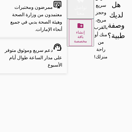
هل
سريع
ممرضون ومختبرات
تواصل
وحجز
لديك
معنا
معتمدون من وزارة الصحة
مريح،
وهيئة الصحة بدبي في جميع
وصفة
بالقرب
أنحاء الإمارات.
إنشاء
طبية؟
منك أو
باقة
من
مخصصة
راحة
دعم سريع وموثوق متوفر
منزلك!
على مدار الساعة طوال أيام
الأسبوع