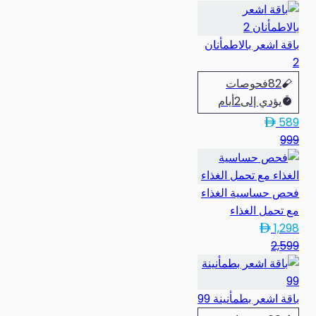
باقة اشعر بالاطمأنان
2
82
فحوصات
يؤدي إلى
2
أيام
589
999
فحص حساسية الغذاء
مع تحمل الغذاء
1,298
2,599
باقة اشعر بطمأنينة 99