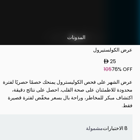
عروض فخر الامارات
شريكًا
المدونات
البيبتيدات
المختصين
باقات الصحة العامة
محلول وريدي و الأبر
فحص الصحة بالاجهزة الطبية
عرض الكولستيرول
25
105
76% OFF
عرض الشهر على فحص الكوليسترول يمنحك خصمًا حصريًا لفترة
محدودة للاطمئنان على صحة القلب. احصل على نتائج دقيقة،
اكتشاف مبكر للمخاطر، وراحة بال بسعر مخفّض لفترة قصيرة
فقط.
8 الاختبارات
مشمولة