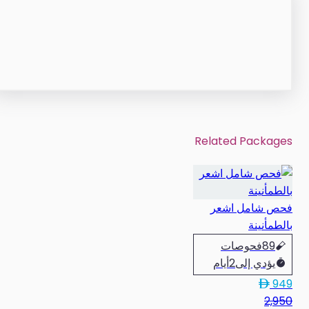
Related Packages
فحص شامل اشعر
بالطمأنينة
89
فحوصات
يؤدي إلى
2
أيام
949
2,950