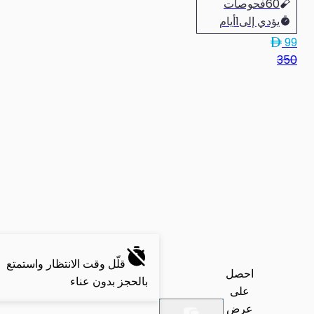
60
فحوصات
يؤدي إلى
1
أيام
99
350
قلّل وقت الانتظار واستمتع
احصل
بالحجز بدون عناء
على
عرض