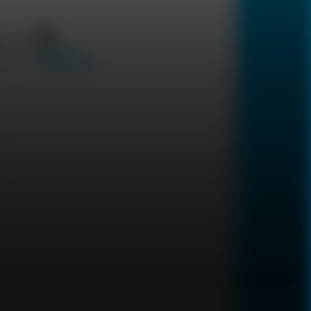
معلومات عم جيناتك
الامراض المنقولة
جنسيا
English
امراض صامتة
الجهاز الهضمي
فحوصات الرجال فقط
باقة صحة الرجل
باقة ابقى بخير للرجال الكبار
66
فحوصات
81
فحوصات
يؤدي إلى
1
أيام
يؤدي إلى
2
أيام
799
269
1,250
550
فحص السرطان للرجال
باقة فحص الدم لأب و الابن معا
39
فحوصات