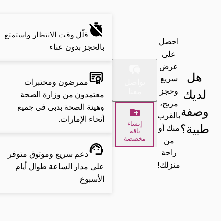
قلّل وقت الانتظار واستمتع
احصل
بالحجز بدون عناء
على
عرض
هل
سريع
ممرضون ومختبرات
تواصل
وحجز
لديك
معنا
معتمدون من وزارة الصحة
مريح،
وهيئة الصحة بدبي في جميع
وصفة
بالقرب
أنحاء الإمارات.
إنشاء
طبية؟
منك أو
باقة
من
مخصصة
راحة
دعم سريع وموثوق متوفر
منزلك!
على مدار الساعة طوال أيام
الأسبوع