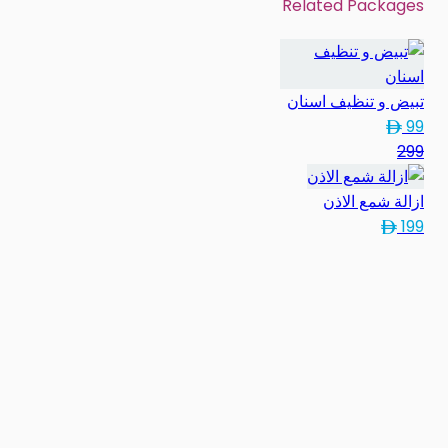
Related Packages
تبيض و تنظيف اسنان
99
299
ازالة شمع الاذن
199