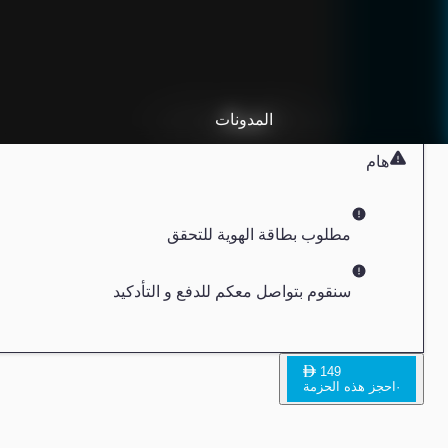
الزيارة إلى المركز
شريكًا
المدونات
البيبتيدات
المختصين
باقات الصحة العامة
محلول وريدي و الأبر
فحص الصحة بالاجهزة الطبية
هام
مطلوب بطاقة الهوية للتحقق
سنقوم بتواصل معكم للدفع و التأدكيد
149
·
احجز هذه الحزمة