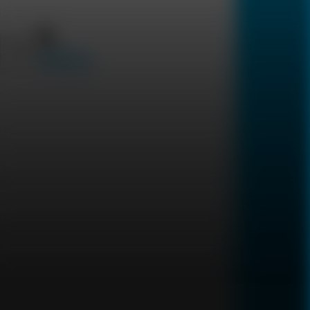
English
مساعدة خاص
الحجامة
149
Hijama (Cupping Therapy) is a traditional healing
practice that uses suction cups to stimulate blood
flow, relieve muscle tension, reduce pain, and promote
detoxification. It supports overall wellness, relaxation,
and improved circulation safely
الزيارة المنزلية