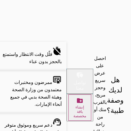
قلّل وقت الانتظار واستمتع
احصل
بالحجز بدون عناء
على
عرض
هل
سريع
ممرضون ومختبرات
تواصل
وحجز
لديك
معنا
معتمدون من وزارة الصحة
مريح،
وهيئة الصحة بدبي في جميع
وصفة
بالقرب
أنحاء الإمارات.
إنشاء
طبية؟
منك أو
باقة
من
مخصصة
راحة
دعم سريع وموثوق متوفر