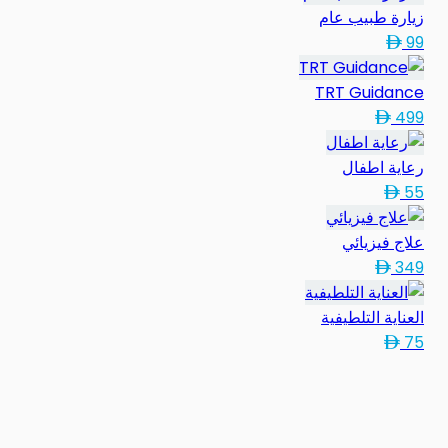
زيارة طبيب عام
99
TRT Guidance
499
رعاية اطفال
55
علاج فيزيائي
349
العناية التلطيفية
75