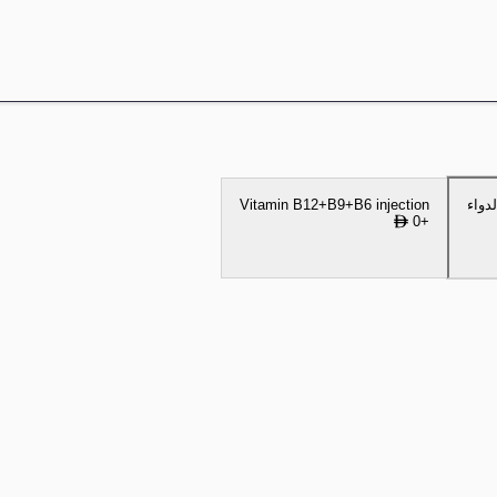
دواء
Vitamin B12+B9+B6 injection
0
+