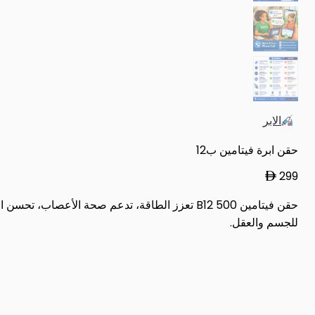
الابر
حقن ابرة فيتامين ب12
299
للجسم والعقل.