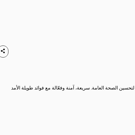
ن 500 B12 تعزز الطاقة، تدعم صحة الأعصاب، تحسن المزاج، وتساعد في إنتاج خلايا الدم الحمراء. مثالية للتعب، نقص B12، أو لتحسين الصحة العامة. سريعة، آمنة وفعّالة مع فوائد طويلة الأمد