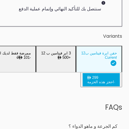
سنتصل بك للتأكيد النهائي وإتمام عملية الدفع
Variants
حقن ابرة فيتامين ب12
3 ابر فيتامين ب 12
ممرضة فقط لديك ال
0
101
-
500
+
Current
299
·
احجز هذه الحزمة
FAQs
كم الجرعة و ماهو الدواء ؟