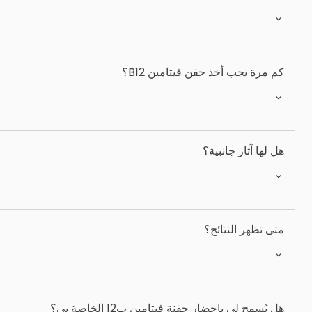
كم مرة يجب أخذ حقن فيتامين B12؟
هل لها آثار جانبية؟
متى تظهر النتائج؟
هل يُسمح لي بإحضار حقنة فيتامين ب12 الخاصة بي؟