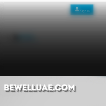
Sign In
ًا
Sign In
English